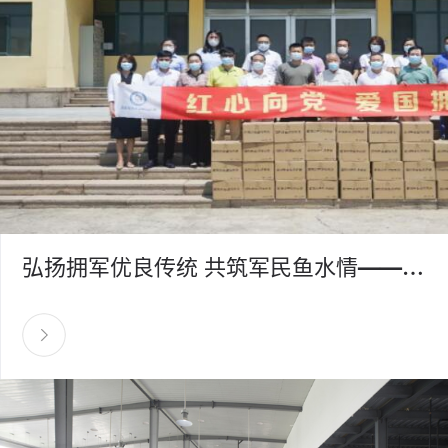
弘扬拥军优良传统 共筑军民鱼水情——洗衣先生&洁神八一拥军慰问